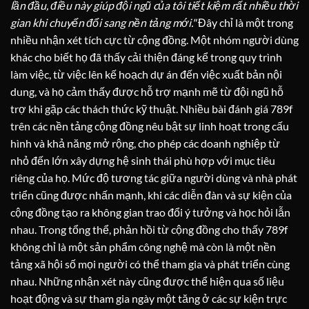
lần đầu, điều này giúp đội ngũ của tôi tiết kiệm rất nhiều thời
gian khi chuyển đổi sang nền tảng mới."
Đây chỉ là một trong
nhiều nhận xét tích cực từ cộng đồng. Một nhóm người dùng
khác cho biết họ đã thấy cải thiện đáng kể trong quy trình
làm việc, từ việc lên kế hoạch dự án đến việc xuất bản nội
dung, và họ cảm thấy được hỗ trợ mạnh mẽ từ đội ngũ hỗ
trợ khi gặp các thách thức kỹ thuật. Nhiều bài đánh giá 789f
trên các nền tảng cộng đồng nêu bật sự linh hoạt trong cấu
hình và khả năng mở rộng, cho phép các doanh nghiệp từ
nhỏ đến lớn xây dựng hệ sinh thái phù hợp với mục tiêu
riêng của họ. Mức độ tương tác giữa người dùng và nhà phát
triển cũng được nhấn mạnh, khi các diễn đàn và sự kiện của
cộng đồng tạo ra không gian trao đổi ý tưởng và học hỏi lẫn
nhau. Trong tổng thể, phản hồi từ cộng đồng cho thấy 789f
không chỉ là một sản phẩm công nghệ mà còn là một nền
tảng xã hội số mọi người có thể tham gia và phát triển cùng
nhau. Những nhận xét này cũng được thể hiện qua số liệu
hoạt động và sự tham gia ngày một tăng ở các sự kiện trực