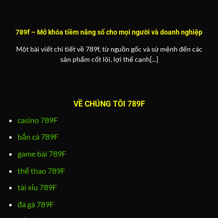
789f – Mở khóa tiềm năng số cho mọi người và doanh nghiệp
Một bài viết chi tiết về 789f, từ nguồn gốc và sứ mệnh đến các
sản phẩm cốt lõi, lợi thế cạnh[...]
VỀ CHÚNG TÔI 789F
casino 789F
bắn cá 789F
game bài 789F
thể thao 789F
tài xỉu 789F
đá gà 789F