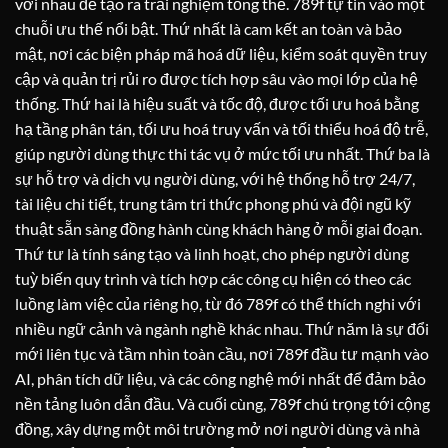
với nhau để tạo ra trải nghiệm tổng thể. 789f tự tin vào một
chuỗi ưu thế nổi bật. Thứ nhất là cam kết an toàn và bảo
mật, nơi các biện pháp mã hoá dữ liệu, kiểm soát quyền truy
cập và quản trị rủi ro được tích hợp sâu vào mọi lớp của hệ
thống. Thứ hai là hiệu suất và tốc độ, được tối ưu hoá bằng
hạ tầng phân tán, tối ưu hoá truy vấn và tối thiểu hoá độ trễ,
giúp người dùng thực thi tác vụ ở mức tối ưu nhất. Thứ ba là
sự hỗ trợ và dịch vụ người dùng, với hệ thống hỗ trợ 24/7,
tài liệu chi tiết, trung tâm tri thức phong phú và đội ngũ kỹ
thuật sẵn sàng đồng hành cùng khách hàng ở mỗi giai đoạn.
Thứ tư là tính sáng tạo và linh hoạt, cho phép người dùng
tuỳ biến quy trình và tích hợp các công cụ hiện có theo các
luồng làm việc của riêng họ, từ đó 789f có thể thích nghi với
nhiều ngữ cảnh và ngành nghề khác nhau. Thứ năm là sự đổi
mới liên tục và tầm nhìn toàn cầu, nơi 789f đầu tư mạnh vào
AI, phân tích dữ liệu, và các công nghệ mới nhất để đảm bảo
nền tảng luôn dẫn đầu. Và cuối cùng, 789f chú trọng tới cộng
đồng, xây dựng một môi trường mở nơi người dùng và nhà