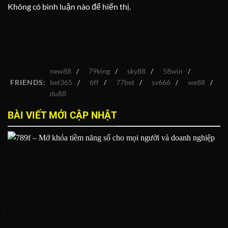
Không có bình luận nào để hiển thị.
new88
79king
sky88
58win
FRIENDS:
bet365
6ff
77bet
sv666
we88
du88
BÀI VIẾT MỚI CẬP NHẬT