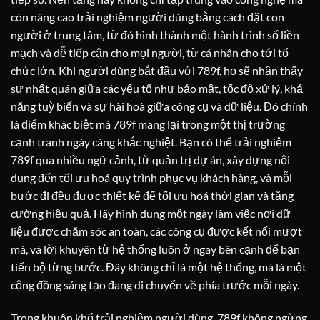
còn nâng cao trải nghiệm người dùng bằng cách đặt con
người ở trung tâm, từ đó hình thành một hành trình số liền
mạch và dễ tiếp cận cho mọi người, từ cá nhân cho tới tổ
chức lớn. Khi người dùng bắt đầu với 789f, họ sẽ nhận thấy
sự nhất quán giữa các yếu tố như bảo mật, tốc độ xử lý, khả
năng tuỳ biến và sự hài hoà giữa công cụ và dữ liệu. Đó chính
là điểm khác biệt mà 789f mang lại trong một thị trường
cạnh tranh ngày càng khắc nghiệt. Bạn có thể trải nghiệm
789f qua nhiều ngữ cảnh, từ quản trị dự án, xây dựng nội
dung đến tối ưu hoá quy trình phục vụ khách hàng, và mỗi
bước đi đều được thiết kế để tối ưu hoá thời gian và tăng
cường hiệu quả. Hãy hình dung một ngày làm việc nơi dữ
liệu được chăm sóc an toàn, các công cụ được kết nối mượt
mà, và lời khuyên từ hệ thống luôn ở ngay bên cạnh để bạn
tiến bộ từng bước. Đây không chỉ là một hệ thống, mà là một
cộng đồng sáng tạo đang di chuyển về phía trước mỗi ngày.
Trong khuôn khổ trải nghiệm người dùng, 789f không ngừng