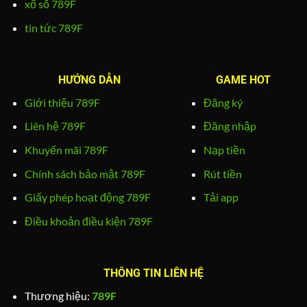
xổ số 789F
tin tức 789F
HƯỚNG DẪN
GAME HOT
Giới thiệu 789F
Đăng ký
Liên hệ 789F
Đăng nhập
Khuyến mãi 789F
Nạp tiền
Chính sách bảo mật 789F
Rút tiền
Giấy phép hoạt động 789F
Tải app
Điều khoản điều kiện 789F
THÔNG TIN LIÊN HỆ
Thương hiệu:
789F