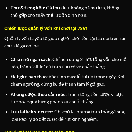
Thở & tiếng kêu:
Gà thở đều, không há mỏ lớn, không
thở gấp cho thấy thể lực ổn định hơn.
Chiến lược quản lý vốn khi chơi tại 789f
Quản lý vốn là yếu tố giúp người chơi tồn tại lâu dài trên sân
chơi đá gà online:
Chia nhỏ ngân sách:
Chỉ nên dùng 3–5% tổng vốn cho mỗi
kèo, tránh “all-in” dù trận đấu có vẻ chắc thắng.
Đặt giới hạn thua:
Xác định mức lỗ tối đa trong ngày. Khi
chạm ngưỡng, dừng lại để tránh tâm lý gỡ gạc.
Không cược theo cảm xúc:
Tránh tăng tiền cược vì bực
tức hoặc quá hưng phấn sau chuỗi thắng.
Lưu lại lịch sử cược:
Ghi chú lại những trận thắng/thua,
loại kèo, lý do đặt cược để rút kinh nghiệm.