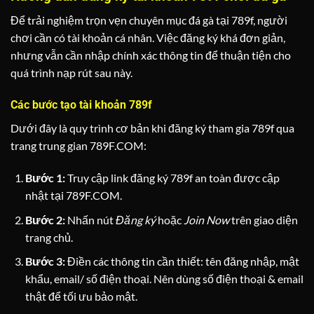
Để trải nghiệm trọn vẹn chuyên mục đá gà tại 789f, người
chơi cần có tài khoản cá nhân. Việc đăng ký khá đơn giản,
nhưng vẫn cần nhập chính xác thông tin để thuận tiện cho
quá trình nạp rút sau này.
Các bước tạo tài khoản 789f
Dưới đây là quy trình cơ bản khi đăng ký tham gia 789f qua
trang trung gian 789F.COM:
Bước 1:
Truy cập link đăng ký 789f an toàn được cập
nhật tại 789F.COM.
Bước 2:
Nhấn nút
Đăng ký
hoặc
Join Now
trên giao diện
trang chủ.
Bước 3:
Điền các thông tin cần thiết: tên đăng nhập, mật
khẩu, email/ số điện thoại. Nên dùng số điện thoại & email
thật để tối ưu bảo mật.