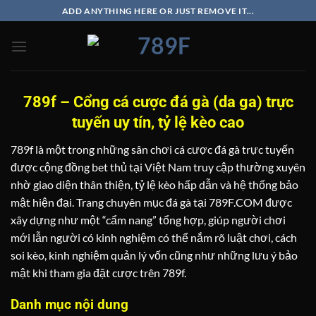
Bỏ
ADD ANYTHING HERE OR JUST REMOVE IT...
qua
nội
dung
789f – Cổng cá cược đá gà (da ga) trực
tuyến uy tín, tỷ lệ kèo cao
789f là một trong những sân chơi cá cược đá gà trực tuyến
được cộng đồng bet thủ tại Việt Nam truy cập thường xuyên
nhờ giao diện thân thiện, tỷ lệ kèo hấp dẫn và hệ thống bảo
mật hiện đại. Trang chuyên mục đá gà tại 789F.COM được
xây dựng như một “cẩm nang” tổng hợp, giúp người chơi
mới lẫn người có kinh nghiệm có thể nắm rõ luật chơi, cách
soi kèo, kinh nghiệm quản lý vốn cũng như những lưu ý bảo
mật khi tham gia đặt cược trên 789f.
Danh mục nội dung