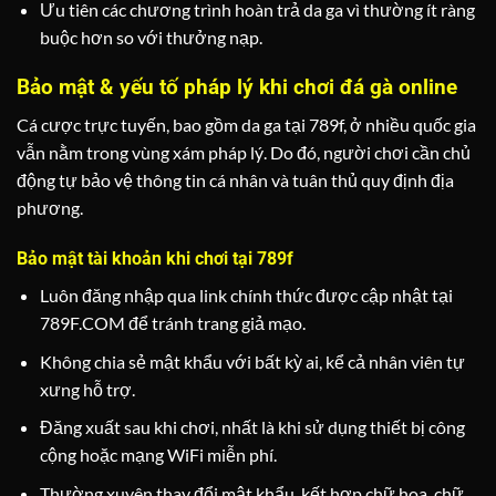
Ưu tiên các chương trình hoàn trả da ga vì thường ít ràng
buộc hơn so với thưởng nạp.
Bảo mật & yếu tố pháp lý khi chơi đá gà online
Cá cược trực tuyến, bao gồm da ga tại 789f, ở nhiều quốc gia
vẫn nằm trong vùng xám pháp lý. Do đó, người chơi cần chủ
động tự bảo vệ thông tin cá nhân và tuân thủ quy định địa
phương.
Bảo mật tài khoản khi chơi tại 789f
Luôn đăng nhập qua link chính thức được cập nhật tại
789F.COM để tránh trang giả mạo.
Không chia sẻ mật khẩu với bất kỳ ai, kể cả nhân viên tự
xưng hỗ trợ.
Đăng xuất sau khi chơi, nhất là khi sử dụng thiết bị công
cộng hoặc mạng WiFi miễn phí.
Thường xuyên thay đổi mật khẩu, kết hợp chữ hoa, chữ