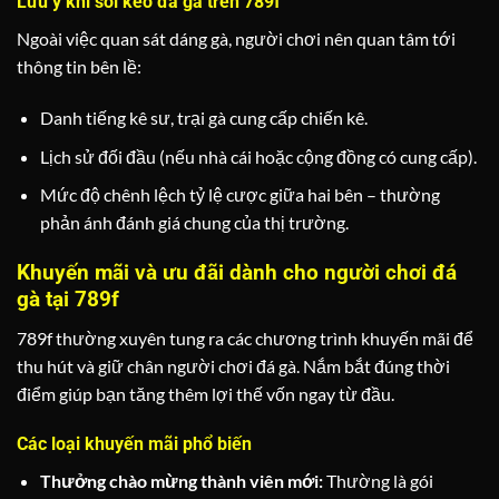
Lưu ý khi soi kèo đá gà trên 789f
Ngoài việc quan sát dáng gà, người chơi nên quan tâm tới
thông tin bên lề:
Danh tiếng kê sư, trại gà cung cấp chiến kê.
Lịch sử đối đầu (nếu nhà cái hoặc cộng đồng có cung cấp).
Mức độ chênh lệch tỷ lệ cược giữa hai bên – thường
phản ánh đánh giá chung của thị trường.
Khuyến mãi và ưu đãi dành cho người chơi đá
gà tại 789f
789f thường xuyên tung ra các chương trình khuyến mãi để
thu hút và giữ chân người chơi đá gà. Nắm bắt đúng thời
điểm giúp bạn tăng thêm lợi thế vốn ngay từ đầu.
Các loại khuyến mãi phổ biến
Thưởng chào mừng thành viên mới:
Thường là gói