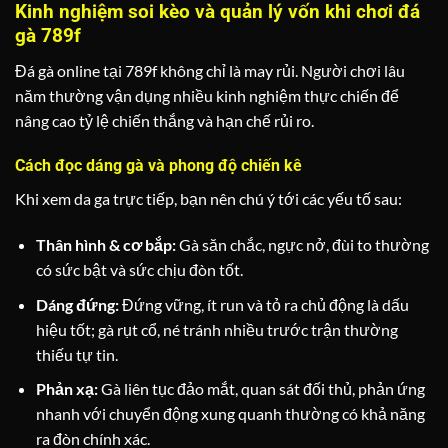
Kinh nghiệm soi kèo và quản lý vốn khi chơi đá
gà 789f
Đá gà online tại 789f không chỉ là may rủi. Người chơi lâu
năm thường vận dụng nhiều kinh nghiệm thực chiến để
nâng cao tỷ lệ chiến thắng và hạn chế rủi ro.
Cách đọc dáng gà và phong độ chiến kê
Khi xem da ga trực tiếp, bạn nên chú ý tới các yếu tố sau:
Thân hình & cơ bắp:
Gà săn chắc, ngực nở, đùi to thường
có sức bật và sức chịu đòn tốt.
Dáng đứng:
Đứng vững, ít run và tỏ ra chủ động là dấu
hiệu tốt; gà rụt cổ, né tránh nhiều trước trận thường
thiếu tự tin.
Phản xạ:
Gà liên tục đảo mắt, quan sát đối thủ, phản ứng
nhanh với chuyển động xung quanh thường có khả năng
ra đòn chính xác.