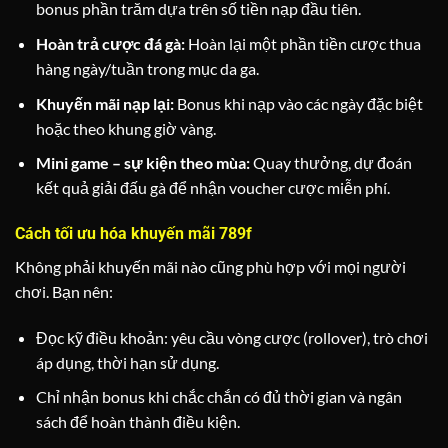
bonus phần trăm dựa trên số tiền nạp đầu tiên.
Hoàn trả cược đá gà:
Hoàn lại một phần tiền cược thua
hàng ngày/tuần trong mục da ga.
Khuyến mãi nạp lại:
Bonus khi nạp vào các ngày đặc biệt
hoặc theo khung giờ vàng.
Mini game – sự kiện theo mùa:
Quay thưởng, dự đoán
kết quả giải đấu gà để nhận voucher cược miễn phí.
Cách tối ưu hóa khuyến mãi 789f
Không phải khuyến mãi nào cũng phù hợp với mọi người
chơi. Bạn nên:
Đọc kỹ điều khoản: yêu cầu vòng cược (rollover), trò chơi
áp dụng, thời hạn sử dụng.
Chỉ nhận bonus khi chắc chắn có đủ thời gian và ngân
sách để hoàn thành điều kiện.