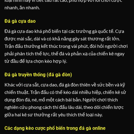
nhanh, ăn nhanh.
Đá gà cựa dao
Đá gà cựa dao khá phổ biến tại các trường gà quốc tế. Cựa
được mài sắc, dài và có khả năng gây sát thương rất lớn.
Trận đấu thường kết thúc trong vài phút, đòi hỏi người chơi
phải phân tích thể lực, thế đá và phản xạ của chiến kê ngay
từ đầu để lựa chọn kèo hợp lý.
Đá gà truyền thống (đá gà đòn)
Khác với cựa sắt, cựa dao, đá gà đòn thiên về sức bền và kỹ
chiến thuật. Trận đấu có thể kéo dài nhiều hiệp, chiến kê sử
dụng đòn đá, né, mổ một cách bài bản. Người chơi thích
nghiên cứu phong cách thi đấu lâu dài, theo dõi chiến lược
giữa hai kê sư thường rất yêu thích thể loại này.
Các dạng kèo cược phổ biến trong đá gà online