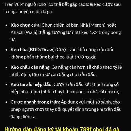
Trên 789f, người chơi có thể bắt gặp các loại kèo cược sau
trong chuyên mục da ga:
Kèo chọn cửa:
Chọn chiến kê bên Nhà (Meron) hoặc
Khách (Wala) thắng, tương tự như kèo 1X2 trong bóng
đá.
Kèo hòa (BDD/Draw):
Cược vào khả năng trận đấu
không phân thắng bại theo luật trường gà.
Kèo chấp cân nặng:
Gà nặng cân hơn sẽ chấp theo tỷ lệ
nhất định, tạo ra sự cân bằng cho trận đấu.
Kèo tài xỉu hiệp đấu:
Cược trận đấu kết thúc trong số
hiệp nhất định (nhiều hay ít hơn con số nhà cái đưa ra).
Cược nhanh trong trận:
Áp dụng với một số sảnh, cho
phép người chơi thay đổi quyết định trong khi trận đấu
đang diễn ra.
Hướng dẫn đăng ký tài khoản 789f chơi đá gà