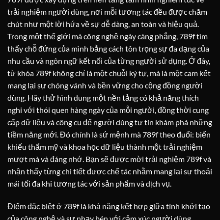
trải nghiệm người dùng, nơi mỗi tương tác đều được chăm
chút như một lời hứa về sự dễ dàng, an toàn và hiệu quả.
Trong một thế giới mà công nghệ ngày càng phẳng, 789f tìm
thấy chỗ đứng của mình bằng cách tôn trọng sự đa dạng của
nhu cầu và ngôn ngữ kết nối của từng người sử dụng. Ở đây,
từ khóa 789f không chỉ là một chuỗi ký tự, mà là một cam kết
mang lại sự chóng vánh và bền vững cho cộng đồng người
dùng. Hãy thử hình dung một nền tảng có khả năng thích
nghi với thói quen hàng ngày của mỗi người, đồng thời cung
cấp dữ liệu và công cụ để người dùng tự tin khám phá những
tiềm năng mới. Đó chính là sứ mệnh mà 789f theo đuổi: biến
khiếu thẩm mỹ và khoa học dữ liệu thành một trải nghiệm
mượt mà và đáng nhớ. Bạn sẽ được mời trải nghiệm 789f và
nhận thấy từng chi tiết được chế tác nhằm mang lại sự thoải
mái tối đa khi tương tác với sản phẩm và dịch vụ.
Điểm đặc biệt ở 789f là khả năng kết hợp giữa tính khởi tạo
của công nghệ và sự nhạy bén với cảm xúc người dùng.