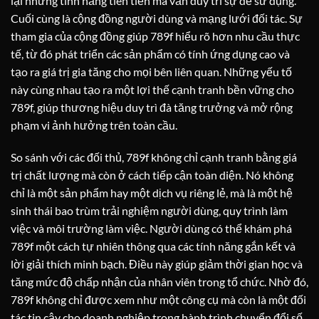
lại những tính năng tiên tiến mà vẫn duy trì sự dễ sử dụng.
Cuối cùng là cộng đồng người dùng và mạng lưới đối tác. Sự
tham gia của cộng đồng giúp 789f hiểu rõ hơn nhu cầu thực
tế, từ đó phát triển các sản phẩm có tính ứng dụng cao và
tạo ra giá trị gia tăng cho mọi bên liên quan. Những yếu tố
này cùng nhau tạo ra một lợi thế cạnh tranh bền vững cho
789f, giúp thương hiệu duy trì đà tăng trưởng và mở rộng
phạm vi ảnh hưởng trên toàn cầu.
So sánh với các đối thủ, 789f không chỉ cạnh tranh bằng giá
trị chất lượng mà còn ở cách tiếp cận toàn diện. Nó không
chỉ là một sản phẩm hay một dịch vụ riêng lẻ, mà là một hệ
sinh thái bao trùm trải nghiệm người dùng, quy trình làm
việc và môi trường làm việc. Người dùng có thể khám phá
789f một cách tự nhiên thông qua các tính năng gắn kết và
lời giải thích minh bạch. Điều này giúp giảm thời gian học và
tăng mức độ chấp nhận của nhân viên trong tổ chức. Nhờ đó,
789f không chỉ được xem như một công cụ mà còn là một đối
tác tin cậy cho doanh nghiệp trong hành trình chuyển đổi số.