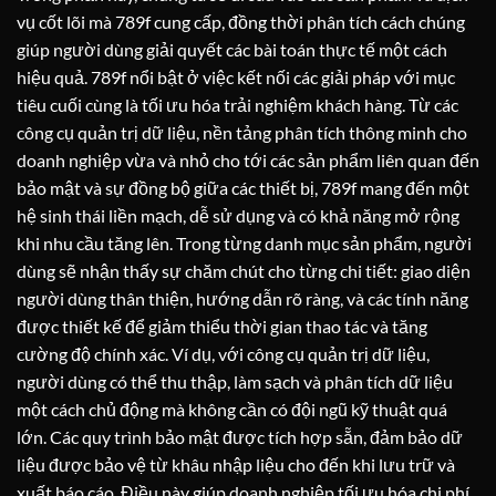
vụ cốt lõi mà 789f cung cấp, đồng thời phân tích cách chúng
giúp người dùng giải quyết các bài toán thực tế một cách
hiệu quả. 789f nổi bật ở việc kết nối các giải pháp với mục
tiêu cuối cùng là tối ưu hóa trải nghiệm khách hàng. Từ các
công cụ quản trị dữ liệu, nền tảng phân tích thông minh cho
doanh nghiệp vừa và nhỏ cho tới các sản phẩm liên quan đến
bảo mật và sự đồng bộ giữa các thiết bị, 789f mang đến một
hệ sinh thái liền mạch, dễ sử dụng và có khả năng mở rộng
khi nhu cầu tăng lên. Trong từng danh mục sản phẩm, người
dùng sẽ nhận thấy sự chăm chút cho từng chi tiết: giao diện
người dùng thân thiện, hướng dẫn rõ ràng, và các tính năng
được thiết kế để giảm thiểu thời gian thao tác và tăng
cường độ chính xác. Ví dụ, với công cụ quản trị dữ liệu,
người dùng có thể thu thập, làm sạch và phân tích dữ liệu
một cách chủ động mà không cần có đội ngũ kỹ thuật quá
lớn. Các quy trình bảo mật được tích hợp sẵn, đảm bảo dữ
liệu được bảo vệ từ khâu nhập liệu cho đến khi lưu trữ và
xuất báo cáo. Điều này giúp doanh nghiệp tối ưu hóa chi phí