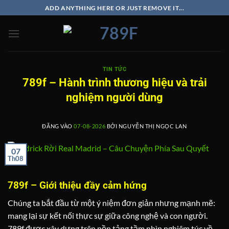
Bỏ
ADD ANYTHING HERE OR JUST REMOVE IT...
qua
nội
dung
TIN TỨC
789f – Hành trình thương hiệu và trải
nghiệm người dùng
ĐĂNG VÀO
07-08-2026
BỞI
NGUYỄN THỊ NGỌC LAN
07
Th08
789f – Giới thiệu đầy cảm hứng
Chúng ta bắt đầu từ một ý niệm đơn giản nhưng mạnh mẽ:
mang lại sự kết nối thực sự giữa công nghệ và con người.
789f được xây dựng trên nền tảng tầm nhìn nghiêm túc về