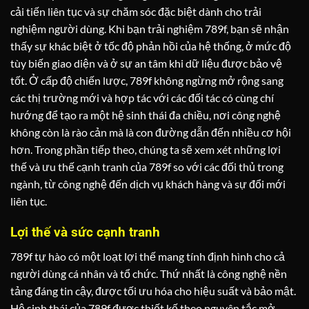
cải tiến liên tục và sự chăm sóc đặc biệt dành cho trải
nghiệm người dùng. Khi bạn trải nghiệm 789f, bạn sẽ nhận
thấy sự khác biệt ở tốc độ phản hồi của hệ thống, ở mức độ
tùy biến giao diện và ở sự an tâm khi dữ liệu được bảo vệ
tốt. Ở cấp độ chiến lược, 789f không ngừng mở rộng sang
các thị trường mới và hợp tác với các đối tác có cùng chí
hướng để tạo ra một hệ sinh thái đa chiều, nơi công nghệ
không còn là rào cản mà là con đường dẫn đến nhiều cơ hội
hơn. Trong phần tiếp theo, chúng ta sẽ xem xét những lợi
thế và ưu thế cạnh tranh của 789f so với các đối thủ trong
ngành, từ công nghệ đến dịch vụ khách hàng và sự đổi mới
liên tục.
Lợi thế và sức cạnh tranh
789f tự hào có một loạt lợi thế mang tính định hình cho cả
người dùng cá nhân và tổ chức. Thứ nhất là công nghệ nền
tảng đáng tin cậy, được tối ưu hóa cho hiệu suất và bảo mật.
Hệ sinh thái của 789f được thiết kế theo nguyên tắc mở