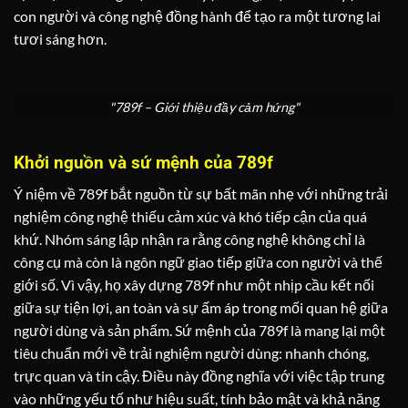
con người và công nghệ đồng hành để tạo ra một tương lai
tươi sáng hơn.
"789f – Giới thiệu đầy cảm hứng"
Khởi nguồn và sứ mệnh của 789f
Ý niệm về 789f bắt nguồn từ sự bất mãn nhẹ với những trải
nghiệm công nghệ thiếu cảm xúc và khó tiếp cận của quá
khứ. Nhóm sáng lập nhận ra rằng công nghệ không chỉ là
công cụ mà còn là ngôn ngữ giao tiếp giữa con người và thế
giới số. Vì vậy, họ xây dựng 789f như một nhịp cầu kết nối
giữa sự tiện lợi, an toàn và sự ấm áp trong mối quan hệ giữa
người dùng và sản phẩm. Sứ mệnh của 789f là mang lại một
tiêu chuẩn mới về trải nghiệm người dùng: nhanh chóng,
trực quan và tin cậy. Điều này đồng nghĩa với việc tập trung
vào những yếu tố như hiệu suất, tính bảo mật và khả năng