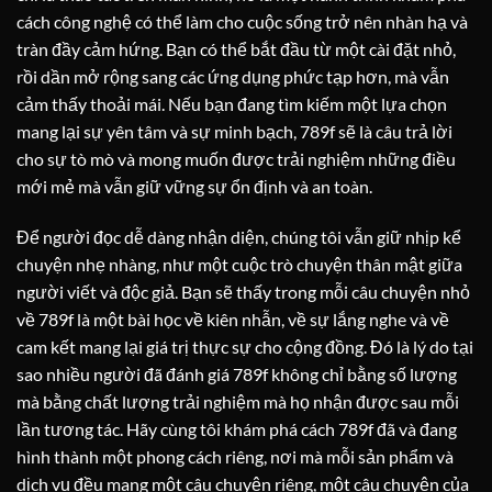
cách công nghệ có thể làm cho cuộc sống trở nên nhàn hạ và
tràn đầy cảm hứng. Bạn có thể bắt đầu từ một cài đặt nhỏ,
rồi dần mở rộng sang các ứng dụng phức tạp hơn, mà vẫn
cảm thấy thoải mái. Nếu bạn đang tìm kiếm một lựa chọn
mang lại sự yên tâm và sự minh bạch, 789f sẽ là câu trả lời
cho sự tò mò và mong muốn được trải nghiệm những điều
mới mẻ mà vẫn giữ vững sự ổn định và an toàn.
Để người đọc dễ dàng nhận diện, chúng tôi vẫn giữ nhịp kể
chuyện nhẹ nhàng, như một cuộc trò chuyện thân mật giữa
người viết và độc giả. Bạn sẽ thấy trong mỗi câu chuyện nhỏ
về 789f là một bài học về kiên nhẫn, về sự lắng nghe và về
cam kết mang lại giá trị thực sự cho cộng đồng. Đó là lý do tại
sao nhiều người đã đánh giá 789f không chỉ bằng số lượng
mà bằng chất lượng trải nghiệm mà họ nhận được sau mỗi
lần tương tác. Hãy cùng tôi khám phá cách 789f đã và đang
hình thành một phong cách riêng, nơi mà mỗi sản phẩm và
dịch vụ đều mang một câu chuyện riêng, một câu chuyện của