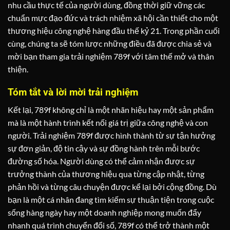
nhu cầu thực tế của người dùng, đồng thời giữ vững các
chuẩn mực đạo đức và trách nhiệm xã hội cần thiết cho một
thương hiệu công nghệ hàng đầu thế kỷ 21. Trong phần cuối
cùng, chúng ta sẽ tóm lược những điều đã được chia sẻ và
mời bạn tham gia trải nghiệm 789f với tâm thế mở và thân
thiện.
Tóm tắt và lời mời trải nghiệm
Kết lại, 789f không chỉ là một nhãn hiệu hay một sản phẩm
mà là một hành trình kết nối giá trị giữa công nghệ và con
người. Trải nghiệm 789f được hình thành từ sự tận hưởng
sự đơn giản, độ tin cậy và sự đồng hành trên mỗi bước
đường số hóa. Người dùng có thể cảm nhận được sự
trưởng thành của thương hiệu qua từng cập nhật, từng
phản hồi và từng câu chuyện được kể lại bởi cộng đồng. Dù
bạn là một cá nhân đang tìm kiếm sự thuận tiện trong cuộc
sống hàng ngày hay một doanh nghiệp mong muốn đẩy
nhanh quá trình chuyển đổi số, 789f có thể trở thành một